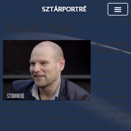
SZTÁRPORTRÉ
Kocsis Tibor
Isteni sugallat
a szerencse?
Kocsis Tibor:
„A sors
útjairól, amik
alakulnak az
életben,
utólag mindig
bebizonyosodik, hogy tök jó, hogy úgy alakult.
Valójában az ember elé hoz az élet olyan dolgokat,
amikkel élni kell – ezeket észre kell venni. Ha nem
vesszük észre ezeket a szerencse pontokat, akkor nem