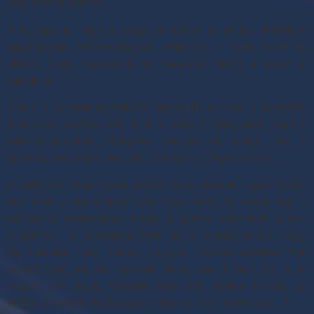
lesz belőle semmi.
A kudarcok, vagy a rossz döntések az ember életében
ugyanolyan előremutatóak lehetnek – ezek kellenek
ahhoz, hogy tapasztaljunk, másrészt, hogy a sikert el
tudjuk érni.”
Tibor a szerencsejátékból érkezett, évekig a sorsolási
bizottság elnöke volt, ahol a játékot felügyelte, majd a
tehetségkutatók világába csöppenve maga lett a
játékos, majd nyertes, sőt övé lett a főnyeremény.
A változás alkalmazkodóbbá tette, sokkal rugalmasabb
lett mint a harmincas évei előtt volt, és mára már a
nyilvános szereplései során is sokkal közelebb enged
magához: „A szerencsejáték során megszoktam, hogy
ha kamera van, akkor nagyon összeszedetten kell
nyilatkozni, minden szónak súlya van. Utána jött a tv
műsor, ami pedig teljesen más volt, sokkal inkább az
emberre voltak kíváncsiak… Nehéz volt levetkőzni…”