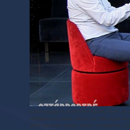
Isteni sugallat a szerencse? Kocsis Tibor: „A 
Valójában az ember elé hoz az élet olyan dolg
akkor nem lesz belőle semmi. A kudarcok, va