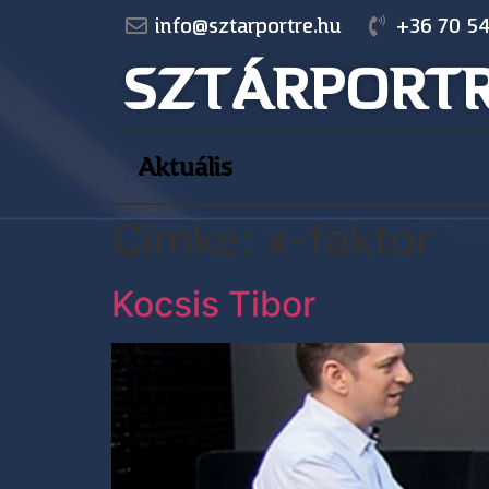
info@sztarportre.hu
+36 70 54
SZTÁRPORT
Aktuális
Címke:
x-faktor
Kocsis Tibor