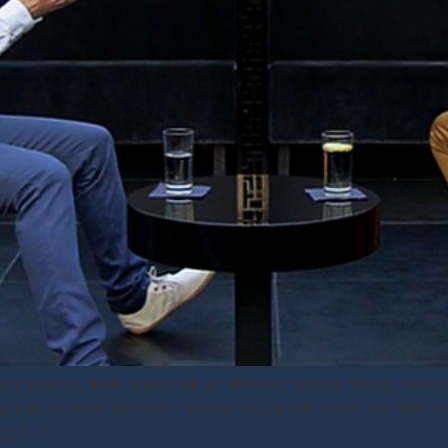
sors útjairól, amik alakulnak az életben, utólag mindig bebi
okat, amikkel élni kell – ezeket észre kell venni. Ha nem 
gy […]