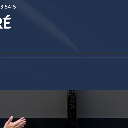
3 5415
RÉ