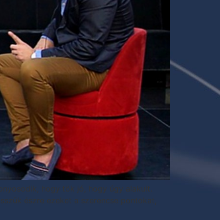
zonyosodik, hogy tök jó, hogy úgy alakult.
vesszük észre ezeket a szerencse pontokat,