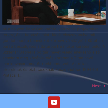
Mi a helyzet Baby Gabival? Milyen zenei projekteket
tervez, és a babázás miatt kicsit visszavonulva mit
gondol most a bennünket körbevevő világról? Kötetlen,
baráti beszélgetés a Sztárportré műsor keretein belül. A
Szklenár Gabriella polgári nevet viselő énekesnő első
zenekara még középiskolás korában a Titán nevű
martonvásári amatőr rockbanda volt. Az ottani
sikereknek és bíztatásoknak köszönhetően 1994-től
Pintácsi […]
Next
→