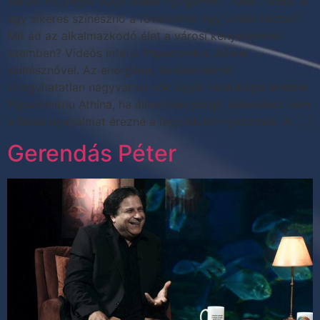
Városi nyüzsgés vagy vidéki nyugalom? Miért vonul el
egy sikeres színésznő a fővárosból egy vidéki házba?
Mit ad az alkalmazkodó élet a városi kényelemmel
szemben? Videós interjú Papadimitriu Athina
színésznővel. Az energikus, lendületükből
kifogyhatatlan nagyvárosi nők egyik mintaképe lehetne
Papadimitriu Athina, ha állandóan pörgő jelleméhez nem
a falusi nyugalmat érezné a legjobb környezetnek. A […]
Gerendás Péter