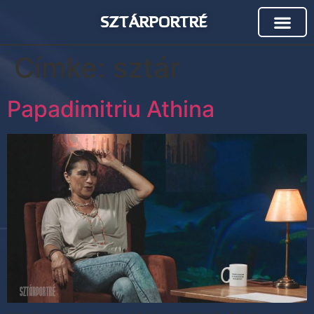
SZTÁRPORTRÉ
Címke:
sztár
Papadimitriu Athina