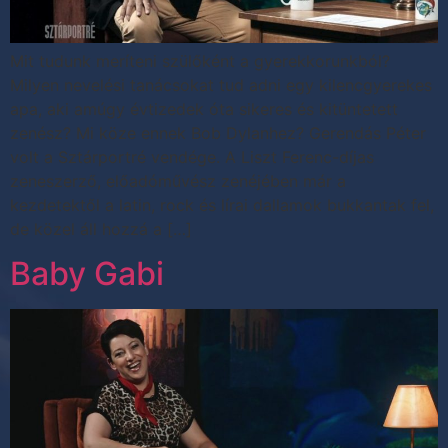
Mit tudunk meríteni szülőként a gyerekkorunkból?
Milyen nevelési tanácsokat tud adni egy kilencgyerekes
apa, aki amúgy évtizedek óta sikeres és kitüntetett
zenész? Mi köze ennek Bob Dylanhez? Gerendás Péter
volt a Sztárportré vendége. A Liszt Ferenc-díjas
zeneszerző, előadóművész zenéjében már a
kezdetektől a latin, rock és lírai dallamok bukkantak fel,
de közel áll hozzá a […]
Baby Gabi