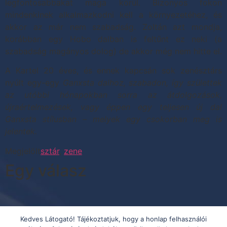
legfontosabbakat maga körül. Bizonyos fokon
mindenkinek alkalmazkodni kell a környezetéhez, és
akkor az már nem szabadság. Zoltán azt mondja,
korábban egy Hobo dalban is feltűnt ez neki (a
szabadság magányos dolog) de akkor még nem hitte el.
A Kartel 20 éves, és ennek kapcsán sok zenésztárs
nyúlt egy-egy
Ganxsta dalhoz, szabadon, így születtek
az utóbbi hónapokban sorra az átdolgozások,
újraértelmezések, vagy éppen egy teljesen új dal
Ganxsta stílusban – melyek egy csokorban meg is
jelentek.
Megjelölt
sztár
,
zene
Egy válasz
Visszajelzés:
Kedves Látogató! Tájékoztatjuk, hogy a honlap felhasználói
Zana Zoltán | Zenekarok