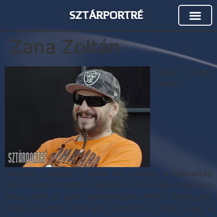
SZTÁRPORTRÉ
Zana Zoltán
Zana Zoltán,
azaz
Ganxsta
(„Döglégy”)
Zolee
azt mondja, a szabadság
talán a legfontosabb az életében, bár ez egy magányos
dolog, mert az igazi szabadságban, amikor tényleg azt
csinál az ember amit akar, elveszíti a társait, vagy a