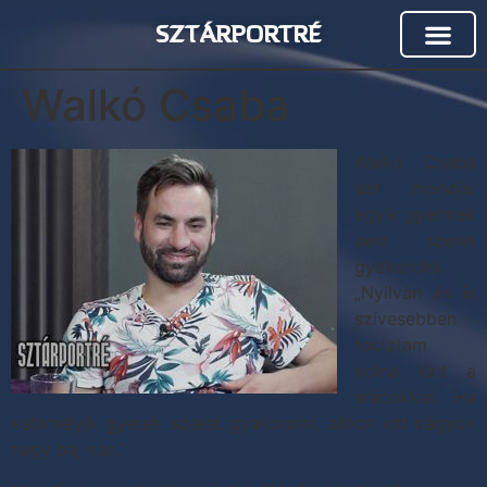
SZTÁRPORTRÉ
Walkó Csaba
Walkó Csaba
azt mondja:
egyik gyermek
sem szeret
gyakorolni.
„Nyilván én is
szívesebben
fociztam
volna kint a
srácokkal. Ha
valamelyik gyerek szeret gyakorolni, akkor ott nagyon
nagy baj van.”