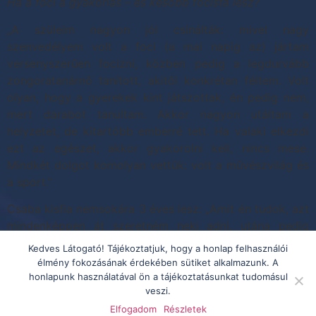
Ha a foci a gyakorlás – és később focista lesz?
„A szüleim nagyon jól csinálták: mivel nagy
szenvedélyem volt a foci (a mai napig az) jártam
versenyszerűen focizni, közben pedig a legdurvább
zongoratanárnő tanított, akitől konkrétan féltem. Volt
olyan, hogy a gyerekek kint játszottak, én pedig nem,
mert darabot tanultam. Akkor nagyon utáltam a
helyzetet, de kitartóbb emberré tett. Ha valaki elkezdi
ezt az egészet, akkor gyakorolni kell, nincs mese.
Mindkét dolgot komolyan vettük: volt a művészvilág és
a sport.”
Csaba kisfia nemsokára 3 éves lesz: „Amit én tudok, azt
mindenképpen át szeretném neki adni, utána pedig
majd ő eldönti, hogy mivel szeretne foglalkozni.”
Kedves Látogató! Tájékoztatjuk, hogy a honlap felhasználói
élmény fokozásának érdekében sütiket alkalmazunk. A
Megjelölt
énekes
,
magyar
,
sztár
,
zene
honlapunk használatával ön a tájékoztatásunkat tudomásul
veszi.
Elfogadom
Részletek