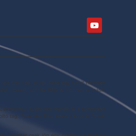
 róla van szó, akkor néha egy kicsit nehezen
st szereti, azt ha látja is közben a másik
Zenekarhoz, azóta újra együtt áll a színpadon
pító tag: Terecskei Rita, Kovács András Donát
it: „Egyszer csak jön egy örvény, te állsz az