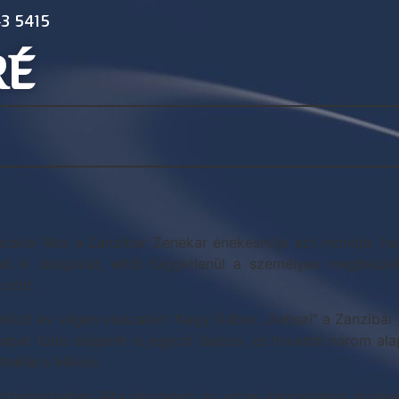
3 5415
RÉ
ecskei Rita a Zanzibár Zenekar énekesnője azt mondja, ha
d ki dolgokat, ettől függetlenül a személyes megbeszélé
cióit.
előző év végén visszatért Nagy Gábor „Gabszi” a Zanzibár 
sapat több slágerét is jegyző Gabszi, és további három ala
Steklács Miklós.
ztárportréban Rita részletezi az ezzel kapcsolatos érzése