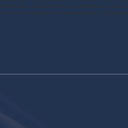
án, beszippant, utána először lehúz, azután kiköp. Először 
ltam az ellen, hogy megint a Gabszival együtt… Azt gondol