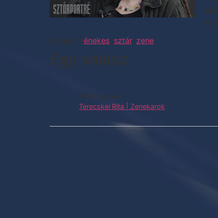
alj
ágá
Megjelölt
énekes
,
sztár
,
zene
Egy válasz
Visszajelzés:
Terecskei Rita | Zenekarok