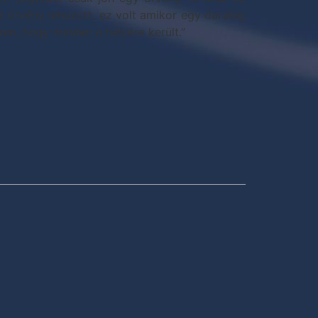
az örvény lehúzott, ez volt amikor egy darabig
om, hogy minden a helyére került.”