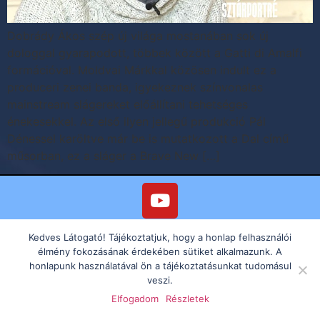
Dobrády Ákos szép új világa mostanában sok új
dologgal gyarapodott, többek között a Gatti di Amalfi
formációval. Moldvai Márkkal közösen indult ez a
produceri zenei banda, igyekeznek színvonalas
mainstream slágereket előállítani tehetséges
énekesekkel. Az első ilyen jellegű produkció Pál
Dénessel karöltve már be is mutatkozott a Dal című
műsorban, ez a sláger a Brave New […]
Kedves Látogató! Tájékoztatjuk, hogy a honlap felhasználói
élmény fokozásának érdekében sütiket alkalmazunk. A
honlapunk használatával ön a tájékoztatásunkat tudomásul
veszi.
Elfogadom
Részletek