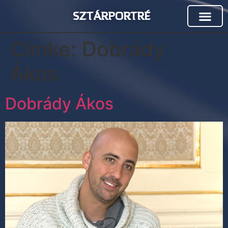
SZTÁRPORTRÉ
Címke:
Dobrády
Ákos
Dobrády Ákos