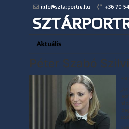
info@sztarportre.hu
+36 70 54
SZTÁRPORT
Aktuális
Péter Szabó Szilv
Pét
„Az
leg
ház
ide
szo
Szi