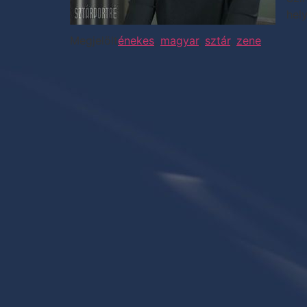
hel
Megjelölt
énekes
,
magyar
,
sztár
,
zene