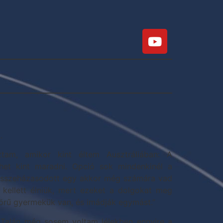
.
ztam, amikor kint éltem Ausztráliában: A
het kint maradni. Opció sok mindenkinél a
 összeházasodott egy akkor még számára vad
s kellett élniük, mert ezeket a dolgokat meg
örű gyermekük van, és imádják egymást.”
: „Talán még sosem voltam lélekben ennyire a