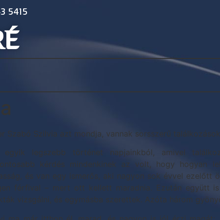
3 5415
RÉ
ia
er Szabó Szilvia azt mondja, vannak sorsszerű találkozások
 egyik legszebb történet napjainkból, amivel találko
fontosabb kérdés mindenkinek az volt, hogy hogyan le
asság, és van egy ismerős, aki nagyon sok évvel ezelőtt
gen férfival – mert ott kellett maradnia. Ezután együtt i
kták vizsgálni, és egymásba szerettek. Azóta három gyöny
lvi ma már itthon él, marad, és nagyon is jól érzi magát