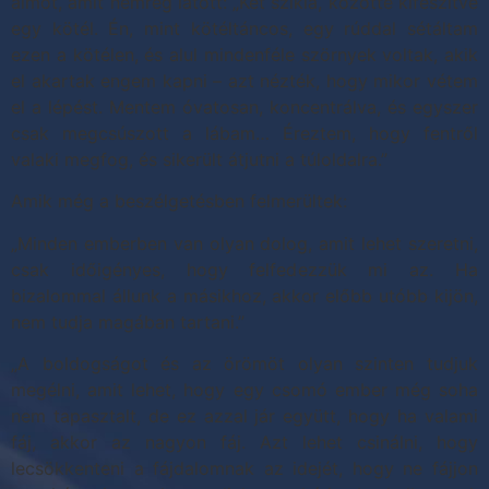
álmot, amit nemrég látott: „Két szikla, közötte kifeszítve
egy kötél. Én, mint kötéltáncos, egy rúddal sétáltam
ezen a kötélen, és alul mindenféle szörnyek voltak, akik
el akartak engem kapni – azt nézték, hogy mikor vétem
el a lépést. Mentem óvatosan, koncentrálva, és egyszer
csak megcsúszott a lábam… Éreztem, hogy fentről
valaki megfog, és sikerült átjutni a túloldalra.”
Amik még a beszélgetésben felmerültek:
„Minden emberben van olyan dolog, amit lehet szeretni,
csak időigényes, hogy felfedezzük mi az. Ha
bizalommal állunk a másikhoz, akkor előbb utóbb kijön,
nem tudja magában tartani.”
„A boldogságot és az örömöt olyan szinten tudjuk
megélni, amit lehet, hogy egy csomó ember még soha
nem tapasztalt, de ez azzal jár együtt, hogy ha valami
fáj, akkor az nagyon fáj. Azt lehet csinálni, hogy
lecsökkenteni a fájdalomnak az idejét, hogy ne fájjon