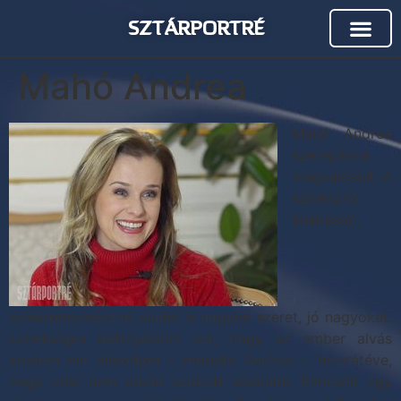
SZTÁRPORTRÉ
Mahó Andrea
Mahó Andrea
szerepálma
megvalósult. A
színésznő,
énekesnő,
szinkronszínésznő aludni is nagyon szeret, jó nagyokat.
Lehetséges befolyásolni azt, hogy az ember alvás
közben mit álmodjon – mondta Andrea -, hozzátéve,
hogy neki nem sűrűn szokott sikerülni. Elmesélt egy