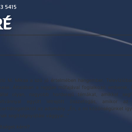
3 5415
RÉ
zló M. Miksa a szó jó értelmében hangember. Televíziób
kese. Általában a reggae műfajával foglalkozó emberek, 
vállal olyan, nagyobb horderejű témákat, amikkel segí
pítvánnyal együtt létrejött összefogás, amikor 
certlátogatóktól az adomány. „Én, a mi közönségünket így 
nak segítségnyújtási vággyal…”
ítséget kérni?