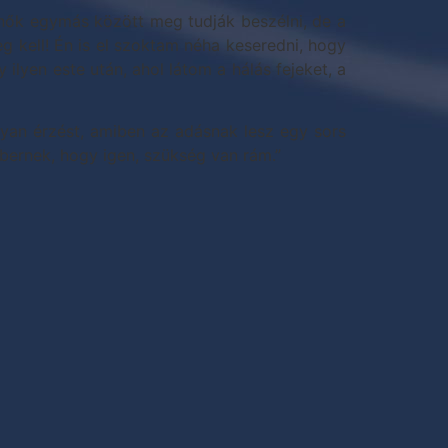
a nők egymás között meg tudják beszélni, de a
 kell! Én is el szoktam néha keseredni, hogy
lyen este után, ahol látom a hálás fejeket, a
yan érzést, amiben az adásnak lesz egy sors
mbernek, hogy igen, szükség van rám.”