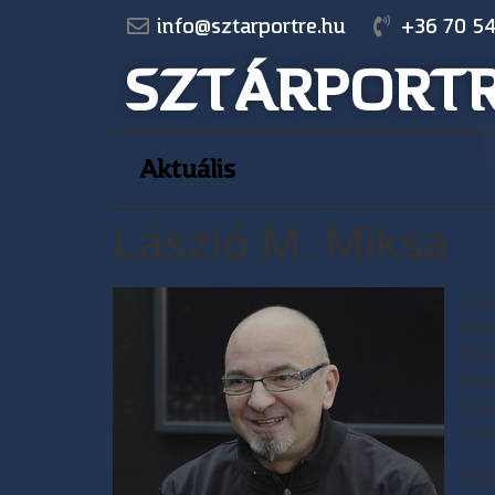
info@sztarportre.hu
+36 70 54
SZTÁRPORT
Aktuális
László M. Miksa
Lás
éne
fel
Ala
kon
van
Seg