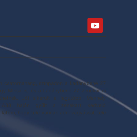
an csatornahang, színpadon a Ladánybene 27
így Miksa is, és a Ladánybene 27 zenekar is
thetnek. Jól sikerült a legutóbbi Menhely
az A38 hajón gyűlt a zenekart kedvelő
látom, hogy tele vannak adni vágyással, tele