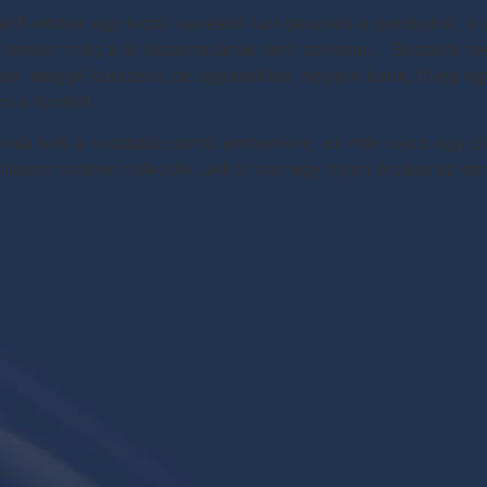
férfi ember egy kicsit kevésbé tud beszélni a gondjairól, 
fi ember még a jó bizalmasának sem szívesen… Beszélni meg
k eléggé korszerű, de ugyanakkor helyére kerül, főleg egy i
i a fonalat.
lnia kell a rosszabb sorsú emberekre, ez már okoz egy ol
áramlásom szépen működik, akkor van egy olyan érzése az e