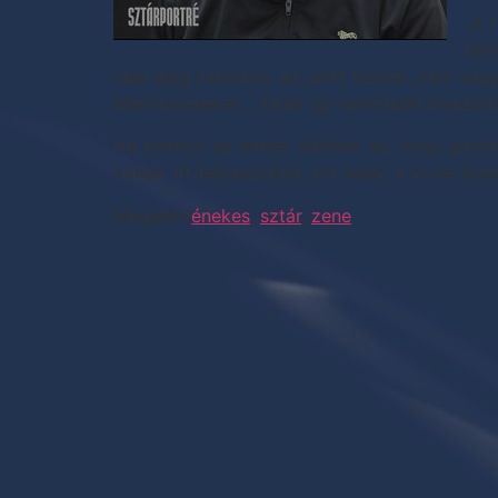
„A 
fér
nem elég hatékony az, amit teszek, nem vagyo
Menhelyeseket… Talán így nehezebb elveszten
Ha bekerül az ember életébe az, hogy gondo
iránya. Itt felhasználok, ott adok, a ki-be 
Megjelölt
énekes
,
sztár
,
zene