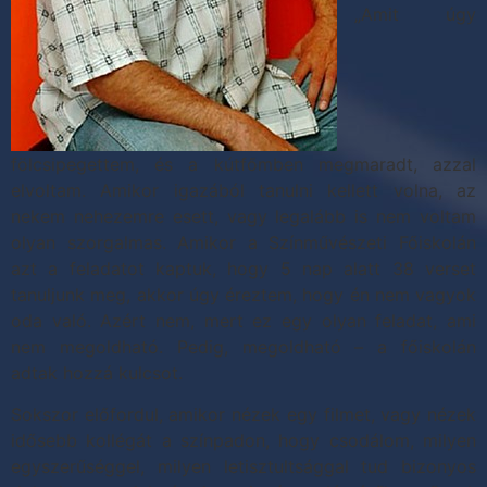
„Amit úgy
fölcsipegettem, és a kútfőmben megmaradt, azzal
elvoltam. Amikor igazából tanulni kellett volna, az
nekem nehezemre esett, vagy legalább is nem voltam
olyan szorgalmas. Amikor a Színművészeti Főiskolán
azt a feladatot kaptuk, hogy 5 nap alatt 38 verset
tanuljunk meg, akkor úgy éreztem, hogy én nem vagyok
oda való. Azért nem, mert ez egy olyan feladat, ami
nem megoldható. Pedig, megoldható – a főiskolán
adtak hozzá kulcsot.
Sokszor előfordul, amikor nézek egy filmet, vagy nézek
idősebb kollégát a színpadon, hogy csodálom, milyen
egyszerűséggel, milyen letisztultsággal tud bizonyos