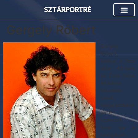
SZTÁRPORTRÉ
Gergely Róbert
Gergely
Róbert,
amikor a Váci
utca 43-ban,
az Ének-Zenei
Általános
Iskolában
tanult,
magatartásból
jónak
számított.
Nem így a
szorgalom: