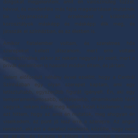
dolgokat megjeleníteni, amit én valószínűleg tűzzel,
hévvel, és mindenféle más fajta magatartással mutatnék
be. Ugyanazokat az érzelmeket a különböző
korosztályok másképp és másképp élik meg, és
játsszák el színházban, és az életben is.
Amikor fiatalember voltam, és szerelmes hős
szerepeket kellett játszanom, mert erre voltam
predesztinálva, akkor az nekem nagyon jól esett, mert a
privát életemben is hasonló módon éltem, és jártam.
Velem előfordult néhány évvel ezelőtt, hogy a Centrál
Színházban egy olyan szerepet kaptam, ami egy
letisztultabb, egyszerűbb figurát igényelt. Én, aki egy
temperamentumosabb, erőteljesebb, dinamikusabb férfi
vagyok, nekem ezzel meg kellett kicsit küzdenem, mert
azt hittem, hogy az amit én mutatok, meg ahogyan én
viselkedem, az pont jó lesz erre a szerepre. Az angol
rendező, aki ezt a darabot rendezte, közölte, hogy nem
ez az út, és faragta le rólam a manírokat, próbálta