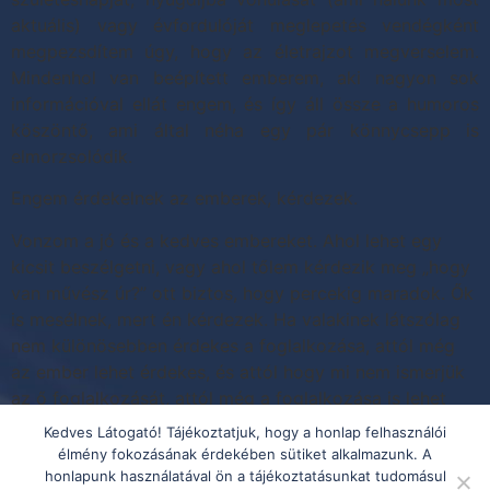
aktuális) vagy évfordulóját meglepetés vendégként
megpezsdítem úgy, hogy az életrajzot megverselem.
Mindenhol van beépített emberem, aki nagyon sok
információval ellát engem, és így áll össze a humoros
köszöntő, ami által néha egy pár könnycsepp is
elmorzsolódik.
Engem érdekelnek az emberek, kérdezek.
Vonzom a jó és a kedves embereket. Ahol lehet egy
kicsit beszélgetni, vagy ahol tőlem kérdezik meg „hogy
van művész úr?” ott biztos, hogy percekig maradok. Ők
is mesélnek, mert én kérdezek. Ha valakinek látszólag
nem különösebben érdekes a foglalkozása, attól még
az ember lehet érdekes, és attól hogy mi nem ismerjük
az ő foglalkozását, attól még a foglalkozása is lehet
érdekes!
Kedves Látogató! Tájékoztatjuk, hogy a honlap felhasználói
élmény fokozásának érdekében sütiket alkalmazunk. A
Megjelölt
humor
,
sztár
honlapunk használatával ön a tájékoztatásunkat tudomásul