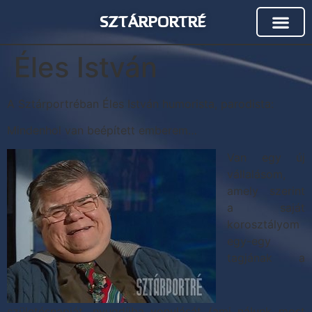
SZTÁRPORTRÉ
Éles István
A Sztárportréban Éles István humorista, parodista:
Mindenhol van beépített emberem…
Van egy új
vállalásom,
amely szerint
a saját
korosztályom
egy-egy
tagjának a
születésnapját, nyugdíjba vonulását (ami nálunk most