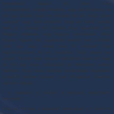
énekelhetsz nagyon jól, lehet mély
mondanivalód, polgárpukkasztó, vagy bármi lehetsz, de
azt úgy csináld, hogy ne mondják rád azt, hogy „olyan
aranyos” vagy. Nem értettem, hogy ezt miért mondja.
Nem ez a lényeg? Azt mondta, hogy egyáltalán nem.
Nagyon utáljanak, vagy nagyon szeressenek, akkor
fognak figyelni rád, egyébként semmit nem csináltál,
csak úgy vagy. Annak meg mi értelme? Ezen
elgondolkoztam, és azt mondtam, hogy ebben van
valami. Nyilván nem ennyire radikálisan élem ezt meg,
de volt egy olyan fordulópont az életemben, amikor
rájöttem, hogy nincs értelme mindenkinek megfelelni.
Onnantól kezdve egyszer csak elfogadtak olyannak,
amilyen vagyok
– a családom, a szüleim, a barátaim, ismerőseim,
rokonaim.”
Heni azt mondja, a Sugarloaf zenekarban a 9 közös év