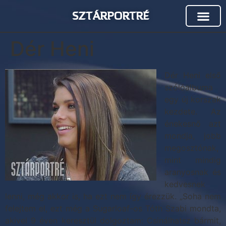
SZTÁRPORTRÉ
Dér Heni
Dér Heni első
szólóalbuma
egy új korszak
kezdete. Az
énekesnő azt
mondja, jobb
megosztónak,
mint mindig
aranyosnak és
kedvesnek
lenni, még akkor is, ha ezt nem így érezzük. „Soha nem
felejtem el, ezt még a Sugarloaf-os Tóth Szabi mondta,
akivel 9 éven keresztül dolgoztam: Csinálhatsz bármit,