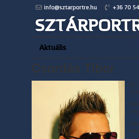
info@sztarportre.hu
+36 70 54
SZTÁRPORT
Aktuális
Csordás Tibor
Roc
szá
Nem
végé
jel
több