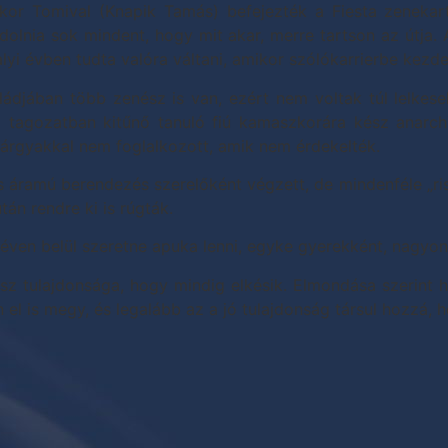
kor Tomival (Knapik Tamás) befejezték a Fiesta zenekart,
dolnia sok mindent, hogy mit akar, merre tartson az útja. A
lyi évben tudta valóra váltani, amikor szólókarrierbe kezde
ládjában több zenész is van, ezért nem voltak túl lelkese
ó tagozatban kitűnő tanuló fiú kamaszkorára kész anarchi
tárgyakkal nem foglalkozott, amik nem érdekelték.
s áramú berendezés szerelőként végzett, de mindenféle „ris
tán rendre ki is rúgták.
 éven belül szeretne apuka lenni, egyke gyerekként, nagyon 
z tulajdonsága, hogy mindig elkésik. Elmondása szerint 
el is megy, és legalább az a jó tulajdonság társul hozzá, 