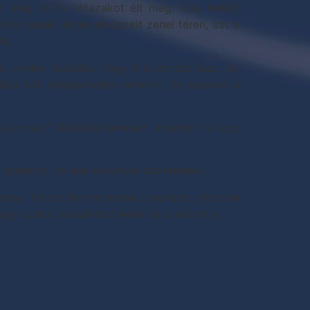
 elég zűrös időszakot élt meg. Újra kellett
mit annak idején elképzelt zenei téren, azt a
tt.
k, amikor közölte, hogy ő is zenész lesz. Az
sta lett. Magaviselete romlott, és azokkal a
sz-rossz” állásokat keresett, ahonnan fél-egy
szeretné, ha iker kislányai születnének.
hamar fel tud benne menni a pumpa: „Hirtelen
hogy tudok bocsánatot kérni és szoktam is.”