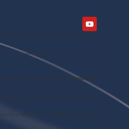
azonban egy új világ nyílt meg
Csordás Tibor
agaszkodik. Három elektromos gitárja élete
ében és a házában is. „Hozzám ez a kevesebb,