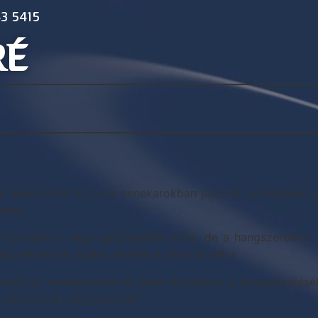
3 5415
RÉ
k zenén nőtt fel, rock zenekarokban játszott, a Fiestával 
mára.
 tartozik a nagy gyűjtögetők közé, de a hangszereihez r
ig elkíséri őt. Egész életére a minimál stílus
lemző, ez visszaköszön az ének stílusában, a hangszerelés
 elmélet ez elég közel áll.”