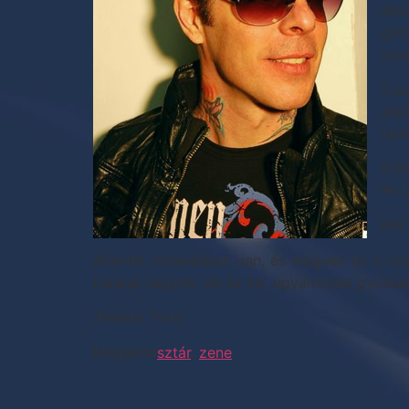
Ami
gon
tava
Csa
als
tan
Erő
év u
Pár
Állandó rohanásban van, és megvan az a ross
haragú vagyok, de ez kb. ugyanolyan gyorsan 
/Fekete Timi/
Megjelölt
sztár
,
zene