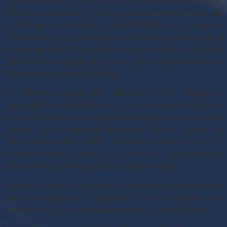
gyönyörködtet, főleg, ha a valaki a színművészetet
választja hivatásául. Így van ezzel
Csomor Csilla
is, aki
számtalan szerepben csillogtathatta már meg a
tehetségét. Úgy gondolja az a fontos, hogy nem szabad
szemérmesnek lenni abban, hogy egy színész felvállalja
az érzelmeit, legyen az pozitív vagy negatív karakterű.
Hitelesnek, igaznak kell lenni.
A félelmeket könnyebb eljátszani, mint megélni a
magánéletben. Másként van ez a szerelemmel, amit nem
szeret elemezni, ez az érzés csak megélve jó. Az a szép
benne, hogy rengetegféleképpen lehet láttatni és
mindenkinek mást jelent. Dérynéről szóló estjét is a
szerelmi szálra fűzte fel, azokra a kapcsolatokra,
partnerekre, akik befolyásolták Déryné életét.
Szívesen adná át tudását a következő generációnak,
amit hivatásában, a színpadon, és a kamerák előtt
megtanult, így az oktatás gondolata is foglalkoztatja.