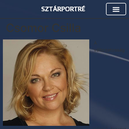
SZTÁRPORTRÉ
Csomor Csilla
A
változatosság