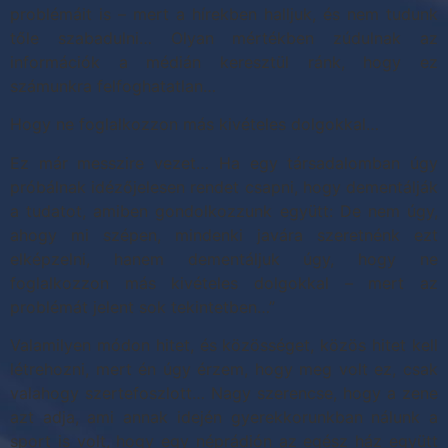
problémáit is – mert a hírekben halljuk, és nem tudunk
tőle szabadulni… Olyan mértékben zúdulnak az
információk a médián keresztül ránk, hogy ez
számunkra felfoghatatlan…
Hogy ne foglalkozzon más kivételes dolgokkal…
Ez már messzire vezet… Ha egy társadalomban úgy
próbálnak idézőjelesen rendet csapni, hogy dementálják
a tudatot, amiben gondolkozzunk együtt: De nem úgy,
ahogy mi szépen, mindenki javára szeretnénk ezt
elképzelni, hanem dementáljuk úgy, hogy ne
foglalkozzon más kivételes dolgokkal – mert az
problémát jelent sok tekintetben…”
Valamilyen módon hitet, és közösséget, közös hitet kell
létrehozni, mert én úgy érzem, hogy meg volt ez, csak
valahogy szertefoszlott… Nagy szerencse, hogy a zene
azt adja, ami annak idején gyerekkorunkban nálunk a
sport is volt, hogy egy néprádión az egész ház együtt