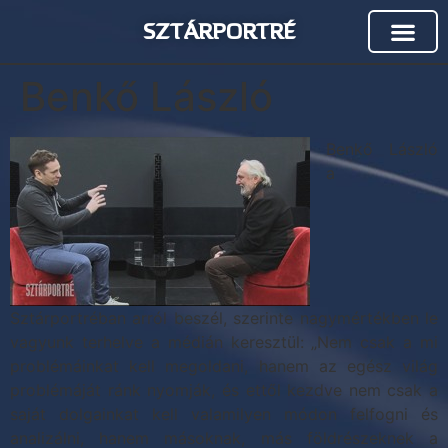
SZTÁRPORTRÉ
Benkő László
Benkő László
a
Sztárportréban arról beszél, szerinte nagymértékben le
vagyunk terhelve a médián keresztül: „Nem csak a mi
problémáinkat kell megoldani, hanem az egész világ
problémáját ránk nyomják, és ettől kezdve nem csak a
saját dolgainkat kell valamilyen módon felfogni és
analizálni, hanem másoknak, más földrészeknek a