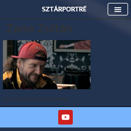
SZTÁRPORTRÉ
Zana Zoltán
Zana Zoltán a Sztárportréban