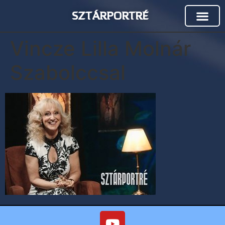
SZTÁRPORTRÉ
Vincze Lilla Molnár
Szabolccsal