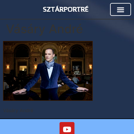
SZTÁRPORTRÉ
Vásáry André
Vásáry André