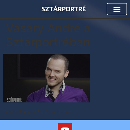
SZTÁRPORTRÉ
Vásáry André a
Sztárportréban
Vásáry André a Sztárportréban