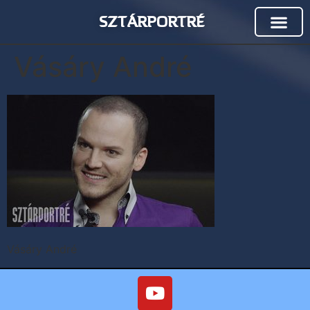
SZTÁRPORTRÉ
Vásáry André
Vásáry André