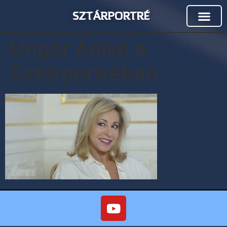
SZTÁRPORTRÉ
Ungár Anikó a
Sztárportréban