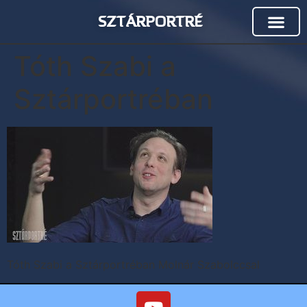
SZTÁRPORTRÉ
Tóth Szabi a
Sztárportréban
Tóth Szabi a Sztárportréban Molnár Szabolccsal