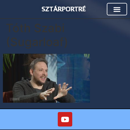
SZTÁRPORTRÉ
Tóth Szabi
(Sugarloaf)