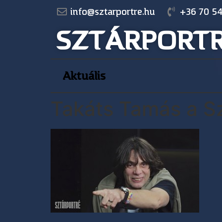
info@sztarportre.hu
+36 70 54
SZTÁRPORT
Aktuális
Takáts Tamás a S