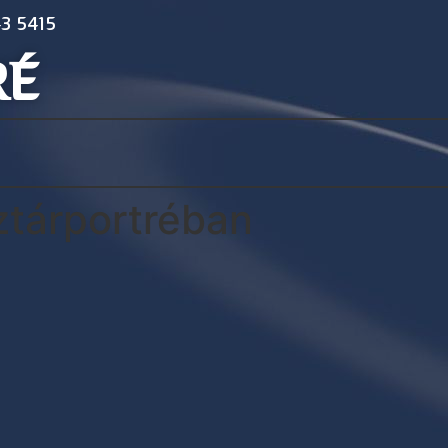
3 5415
RÉ
ztárportréban