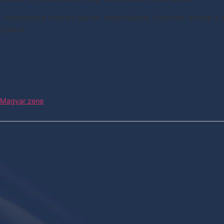
t részletezte milyen barter megoldások jöhetnek szóba a k
5 tyúkot…
| Magyar zene