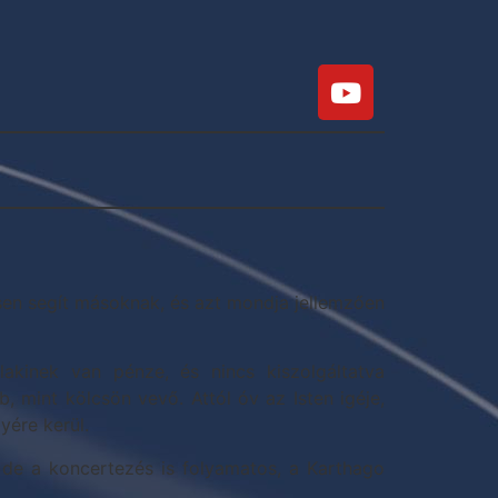
sen segít másoknak, és azt mondja jellemzően
kinek van pénze, és nincs kiszolgáltatva
, mint kölcsön vevő. Attól óv az Isten igéje,
yére kerül.
, de a koncertezés is folyamatos, a Karthago