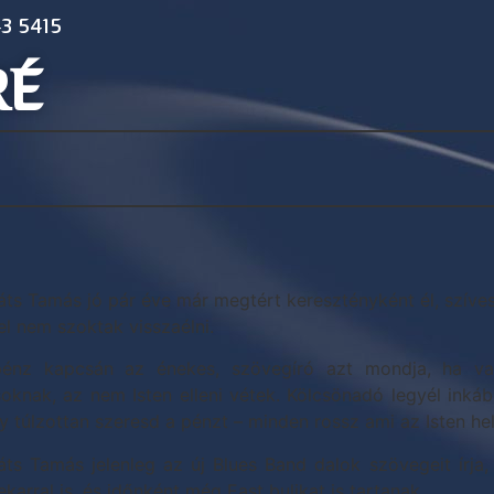
3 5415
RÉ
áts Tamás jó pár éve már megtért keresztényként él, szíve
el nem szoktak visszaélni.
énz kapcsán az énekes, szövegíró azt mondja, ha vala
oknak, az nem Isten elleni vétek. Kölcsönadó legyél inkább
y túlzottan szeresd a pénzt – minden rossz ami az Isten hel
áts Tamás jelenleg az új Blues Band dalok szövegeit írja
karral is, és időnként még East bulikat is tartanak.