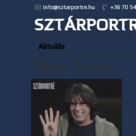
info@sztarportre.hu
+36 70 54
SZTÁRPORT
Aktuális
Takáts Tamás
Tak
ezz
A p
más
hog
Tak
zene