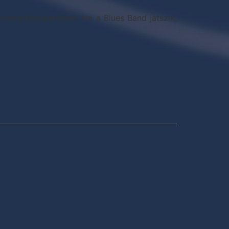
oncertlátogatóknál: Ha a Blues Band játszik,