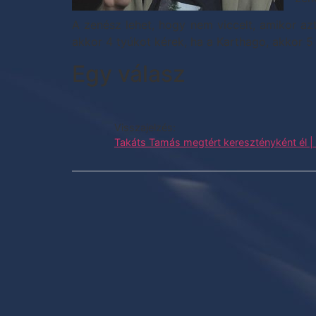
A zenész lehet, hogy nem viccelt, amikor az
akkor 4 tyúkot kérek, ha a Karthago, akkor 
Egy válasz
Visszajelzés:
Takáts Tamás megtért keresztényként él 