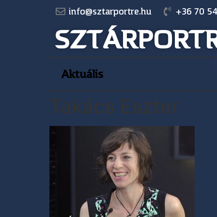
info@sztarportre.hu
+36 70 54
SZTÁRPORT
Aktuális
Takács Eszter