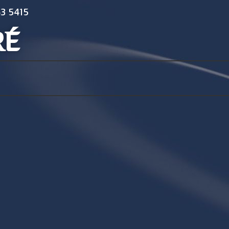
3 5415
RÉ