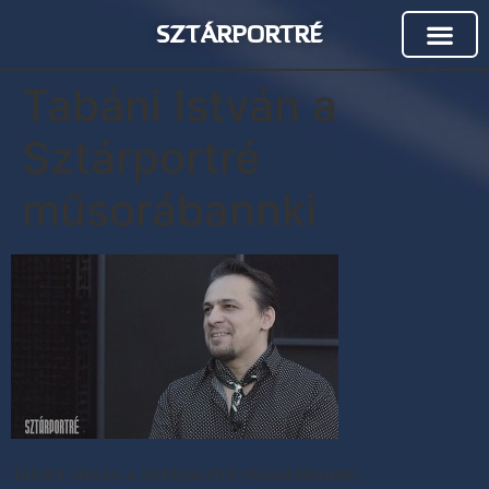
SZTÁRPORTRÉ
Tabáni István a
Sztárportré
műsorábannki
Tabáni István a Sztárportré műsorábannki