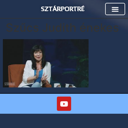
SZTÁRPORTRÉ
Szűcs Judith énekes