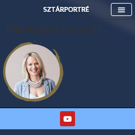
SZTÁRPORTRÉ
Névtelen terv(8)