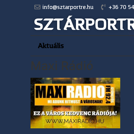
info@sztarportre.hu
+36 70 54
SZTÁRPORT
Aktuális
Maxi Rádió