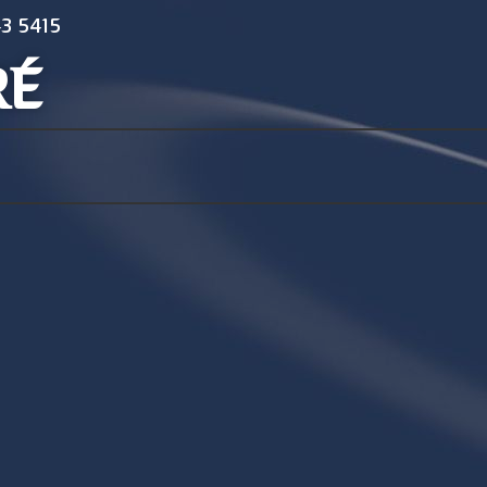
3 5415
RÉ