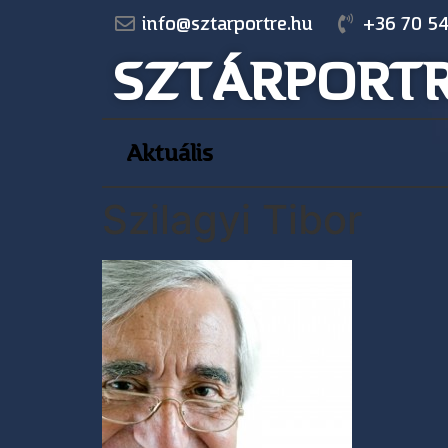
info@sztarportre.hu
+36 70 54
SZTÁRPORT
Aktuális
Szilagyi Tibor