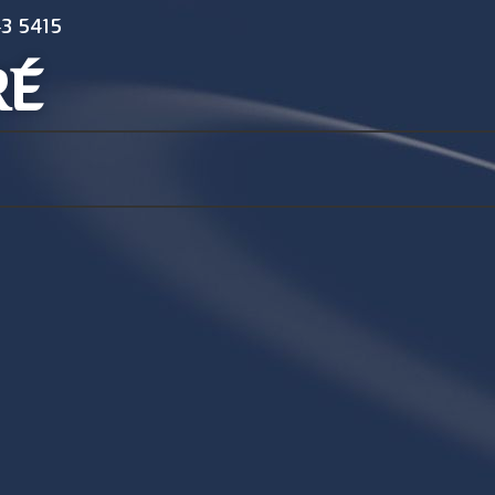
3 5415
RÉ