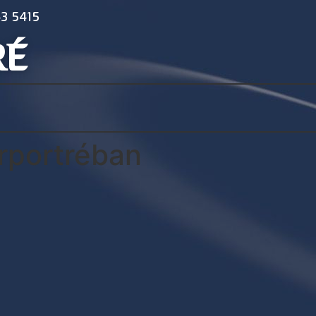
3 5415
RÉ
árportréban