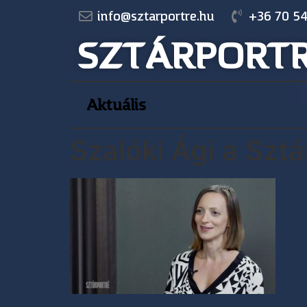
info@sztarportre.hu
+36 70 54
SZTÁRPORT
Aktuális
Szalóki Ági a Szt