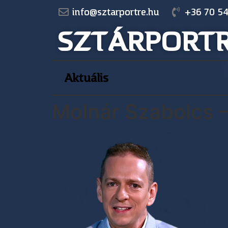
info@sztarportre.hu
+36 70 54
SZTÁRPORT
Aktuális
Molnár Szabolcs –