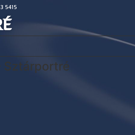
3 5415
RÉ
 Sztárportré