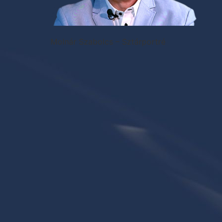
Molnár Szabolcs – Sztárportré