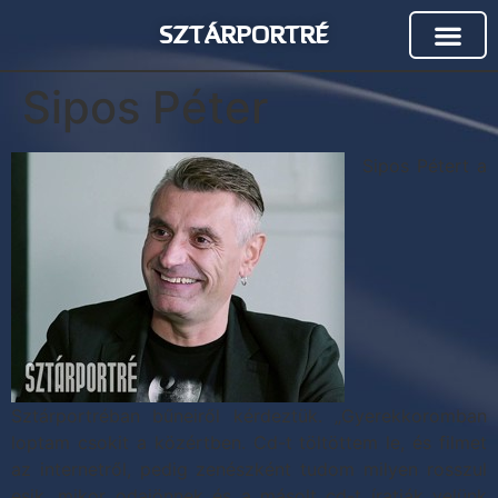
SZTÁRPORTRÉ
Sipos Péter
Sipos Pétert a
Sztárportréban bűneiről kérdeztük. „Gyerekkoromban
loptam csokit a közértben. Cd-t töltöttem le, és filmet
az internetről, pedig zenészként tudom milyen rosszul
esik, mikor odajönnek és a másolt cd-t íratják velünk