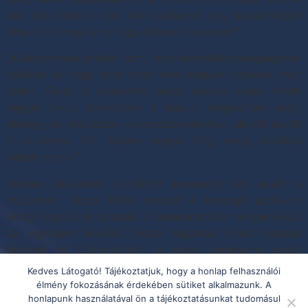
alá. Sőt olyan is volt, aki odahozott egy becsomagolt
üres cd-t, hogy erre fogja felvenni a lemezt.”
„Kiskoromban jártam úszni, és mindenféle betegségeket
találtam ki, hogy most ezért nem megyek edzésre, meg
azért. Olyat is csináltam, hogy amikor Apám kitett
reggel 6-kor, bementem a kapun, megvártam amíg
elmegy, és letipliztem a keresztanyámhoz, aki ott lakott
2 utcányira. Ott voltam reggel 8-ig, amíg iskolába
kellett menni.”
Frissen elkövetett bűnökről kevesebb szó esett a
műsorban. Sipos Péter beszélt a közelgő jubileumi
Mirigy ügyről, és a másik 2 zenekaráról is, melyek közül
az egyikben korábbi Edda tagokkal Edda dalokat
idéznek fel (Zártosztály), a másik zenekarral pedig
(Triász) 1 hónapos amerikai turné következik.
Kedves Látogató! Tájékoztatjuk, hogy a honlap felhasználói
élmény fokozásának érdekében sütiket alkalmazunk. A
Megjelölt
énekes
,
humor
,
zene
honlapunk használatával ön a tájékoztatásunkat tudomásul