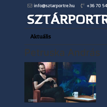
info@sztarportre.hu
+36 70 54
SZTÁRPORT
Aktuális
Petruska András