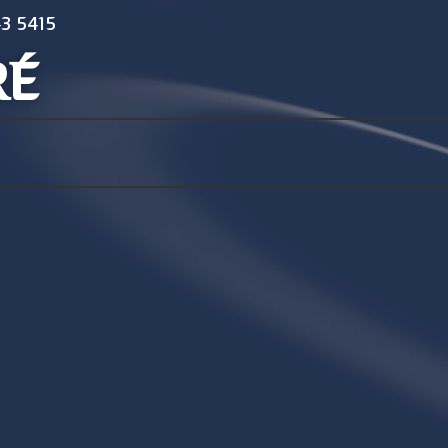
3 5415
RÉ