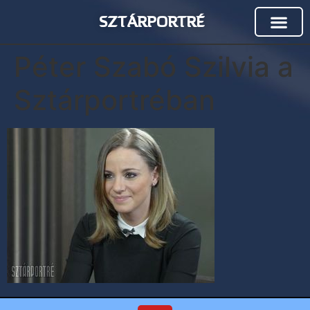
SZTÁRPORTRÉ
Péter Szabó Szilvia a
Sztárportréban