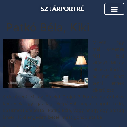
SZTÁRPORTRÉ
Patkó Béla, Kiki
Milyen egy
mai ötvenes
férfi lelki
világa? Mi az
elhasználódás,
és mit lehet
tenni ennek
elkerülése
érdekében? Mi az Emelet Projekt? Fontos és érdekes
kérdések egy gazdag életpályát maga mögött tudó,
közismert embertől. Patkó Béla, vagy ahogy egy ország
ismeri, Kiki engedett betekintést gondolataiba