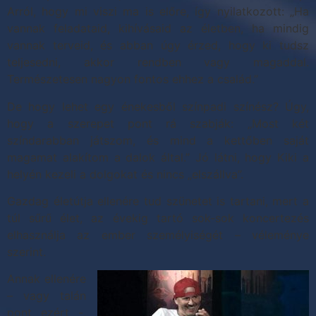
Arról, hogy mi viszi ma is előre, így nyilatkozott: „Ha
vannak feladataid, kihívásaid az életben, ha mindig
vannak terveid, és abban úgy érzed, hogy ki tudsz
teljesedni, akkor rendben vagy magaddal.
Természetesen nagyon fontos ehhez a család.”
De hogy lehet egy énekesből színpadi színész? Úgy,
hogy a szerepet pont rá szabják: „Most két
színdarabban játszom, és mind a kettőben saját
magamat alakítom a dalok által.” Jó látni, hogy Kiki a
helyén kezeli a dolgokat és nincs „elszállva”.
Gazdag életútja ellenére tud szünetet is tartani, mert a
túl sűrű élet, az évekig tartó sok-sok koncertezés
elhasználja az ember személyiségét – véleménye
szerint.
Annak ellenére
– vagy talán
pont ezért -,