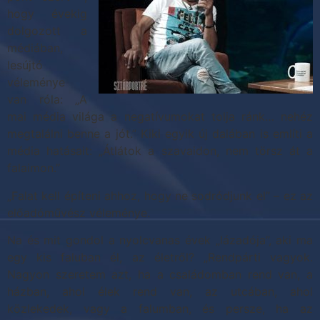
hogy évekig
dolgozott a
médiában,
lesújtó
véleménye
van róla: „A
mai média világa a negatívumokat tolja ránk… nehéz
megtalálni benne a jót.” Kiki egyik új dalában is említi a
média hatásait: „Átlátok a szavaidon, nem törsz át a
falaimon.”
„Falat kell építeni ahhoz, hogy ne sodródjunk el” – ez az
előadóművész véleménye.
Na és mit gondol a nyolcvanas évek „lázadója”, aki ma
egy kis faluban él, az életről? „Rendpárti vagyok.
Nagyon szeretem azt, ha a családomban rend van, a
házban, ahol élek rend van, az utcában, ahol
közlekedek, vagy a falumban, és persze, ha az