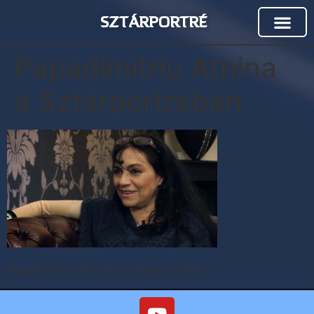
SZTÁRPORTRÉ
Papadimitriu Athina
a Sztárportréban
Papadimitriu Athina a Sztárportréban