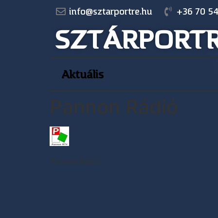
info@sztarportre.hu
+36 70 54
SZTÁRPORT
Aktuális
Pannon Rádió
Pannon Rádió