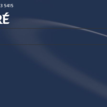
3 5415
RÉ