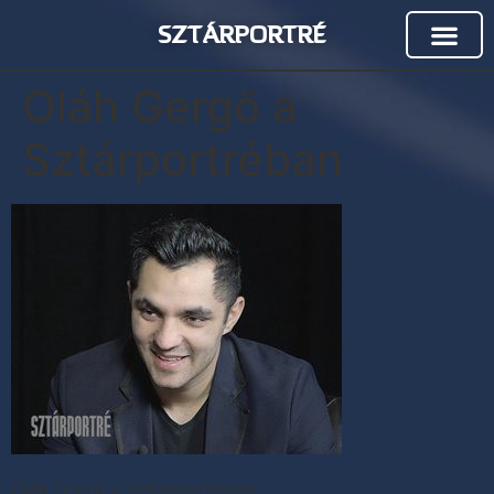
SZTÁRPORTRÉ
Oláh Gergő a
Sztárportréban
Oláh Gergő a Sztárportréban