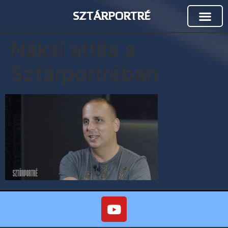
SZTÁRPORTRÉ
Náksi attila a
Sztárportréban