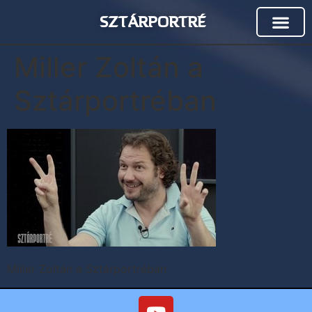
SZTÁRPORTRÉ
Miller Zoltán a
Sztárportréban
Miller Zoltán a Sztárportréban