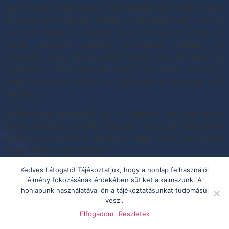
azt mondta, hogy lassul a szívverése, olyan mint ha nem
itt járna, dobol az ágy szélén, és tényleg olyan, mint ha
már nem ebben a világban lenne. Emlékszem, hogy az
orvos szemébe néztem, elnevettem magam, és
mondtam, hogy persze, mert jobban van, és meg fog
gyógyulni… Nem mondott semmit az orvos, csak azt,
hogy ha akarom, akkor ott tölthetem az éjszakát, vele
lehetek.
Minden nap gondolok rá, és minden nap egy kicsit
szomorúsággal is eltölt, hogy már nincs, de ugyanakkor
mindig próbálok arra gondolni, hogy annak kell örülni,
hogy eddig is volt nekünk.”
Megjelölt
énekes
,
magyar
,
zene
Kedves Látogató! Tájékoztatjuk, hogy a honlap felhasználói
élmény fokozásának érdekében sütiket alkalmazunk. A
honlapunk használatával ön a tájékoztatásunkat tudomásul
veszi.
Elfogadom
Részletek