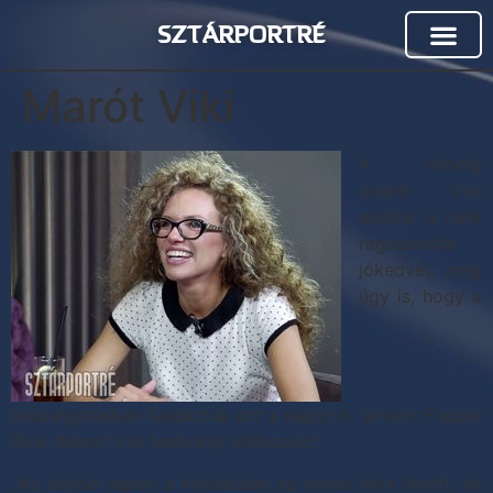
SZTÁRPORTRÉ
Marót Viki
A mindig
vidám Viki
ezúttal is ránk
ragasztotta
jókedvét, még
úgy is, hogy a
beszélgetésben felidéztük azt a napot is, amikor Flipper
Öcsi (Marót Viki testvére) eltávozott.
„Az utolsó napon a kórházban az orvos félre hívott, és