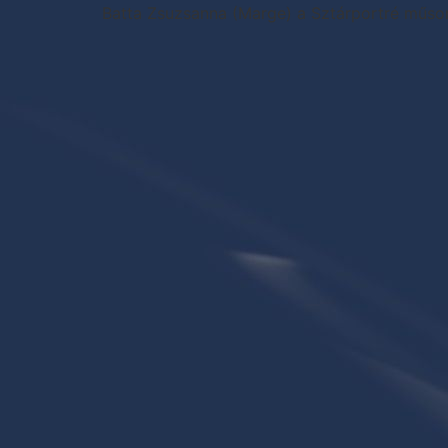
Batta Zsuzsanna (Marge) a Sztárportré műso