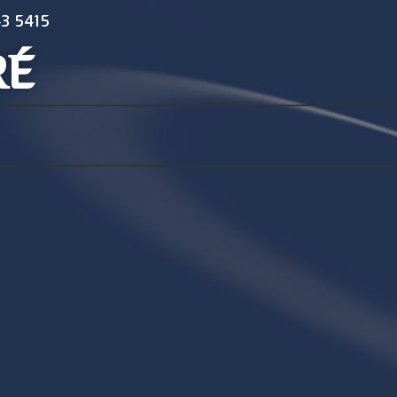
3 5415
RÉ