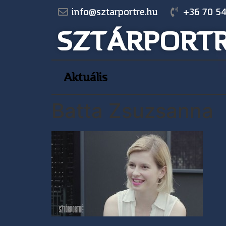
info@sztarportre.hu
+36 70 54
SZTÁRPORT
Aktuális
Batta Zsuzsanna