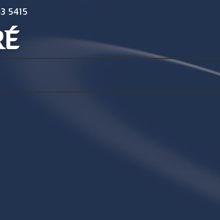
3 5415
RÉ