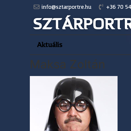
info@sztarportre.hu
+36 70 54
SZTÁRPORT
Aktuális
Maksa Zoltán