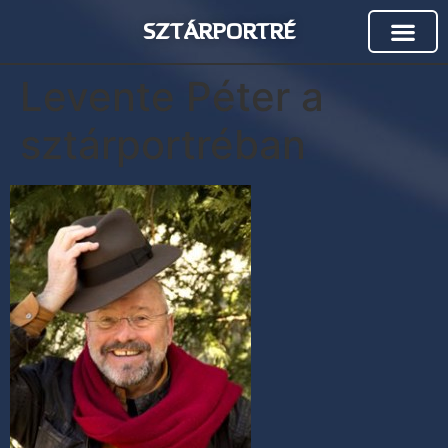
SZTÁRPORTRÉ
Levente Péter a
sztárportréban