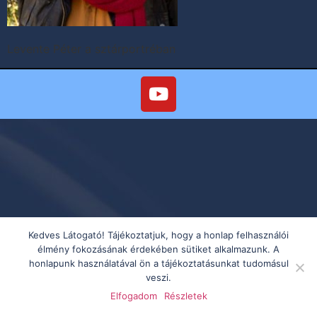
Levente Péter a sztárportréban
Kedves Látogató! Tájékoztatjuk, hogy a honlap felhasználói
élmény fokozásának érdekében sütiket alkalmazunk. A
honlapunk használatával ön a tájékoztatásunkat tudomásul
veszi.
Elfogadom
Részletek