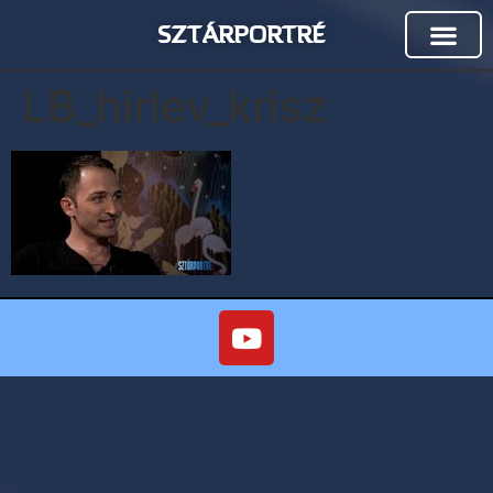
SZTÁRPORTRÉ
LB_hirlev_krisz