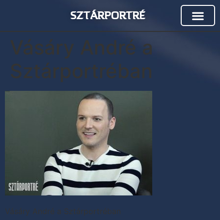
SZTÁRPORTRÉ
Vásáry André a
Sztárportréban
Vásáry André a Sztárportréban