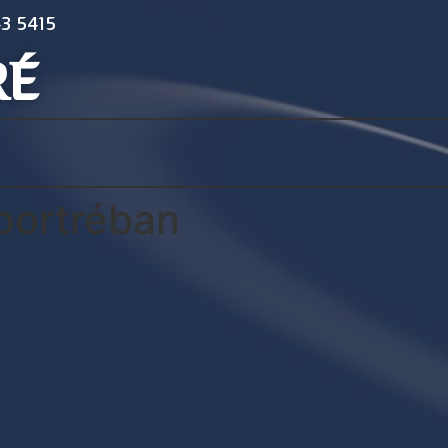
3 5415
RÉ
rportréban