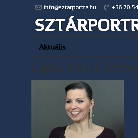
info@sztarportre.hu
+36 70 54
SZTÁRPORT
Aktuális
Lajtai Kati a Sztá